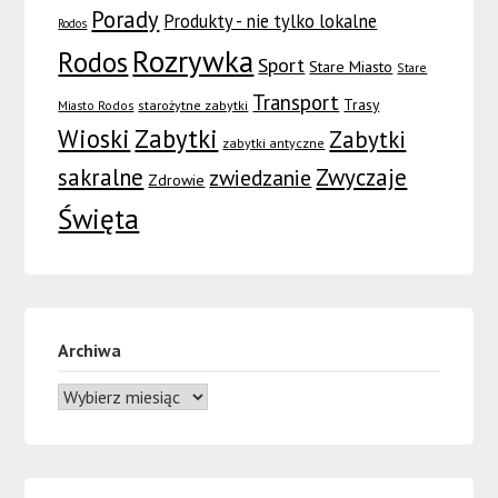
Porady
Produkty - nie tylko lokalne
Rodos
Rozrywka
Rodos
Sport
Stare Miasto
Stare
Transport
Trasy
Miasto Rodos
starożytne zabytki
Wioski
Zabytki
Zabytki
zabytki antyczne
sakralne
Zwyczaje
zwiedzanie
Zdrowie
Święta
Archiwa