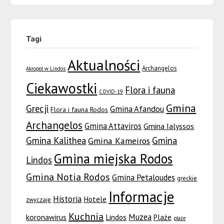
Tagi
Aktualności
Archangelos
Akropol w Lindos
Ciekawostki
Flora i fauna
COVID-19
Gmina
Grecji
Gmina Afandou
Flora i fauna Rodos
Archangelos
Gmina Attaviros
Gmina Ialyssos
Gmina Kalithea
Gmina
Gmina Kameiros
Gmina miejska Rodos
Lindos
Gmina Notia Rodos
Gmina Petaloudes
greckie
Informacje
Historia
Hotele
zwyczaje
Kuchnia
Muzea
koronawirus
Lindos
Plaże
plaże