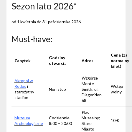
Sezon lato 2026*
od 1 kwietnia do 31 października 2026
Must-have:
Cena
(za
Godziny
Zabytek
Adres
normalny
otwarcia
bilet)
Wzgórze
Akropol w
Monte
Rodos
i
Wstęp
Non stop
Smith; ul.
starożytny
wolny
Diagoridon
stadion
68
Plac
Muzeum
Codziennie
Muzealny;
10 €
Archeologiczne
8:00 – 20:00
Stare
Miasto