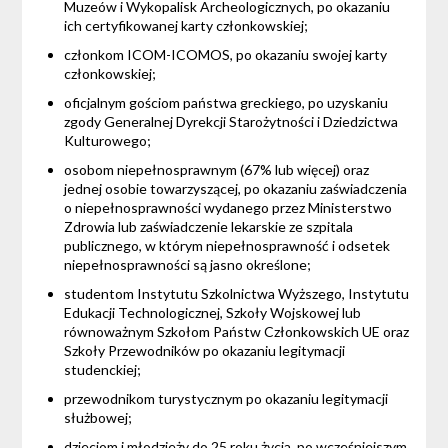
Muzeów i Wykopalisk Archeologicznych, po okazaniu
ich certyfikowanej karty członkowskiej;
członkom ICOM-ICOMOS, po okazaniu swojej karty
członkowskiej;
oficjalnym gościom państwa greckiego, po uzyskaniu
zgody Generalnej Dyrekcji Starożytności i Dziedzictwa
Kulturowego;
osobom niepełnosprawnym (67% lub więcej) oraz
jednej osobie towarzyszącej, po okazaniu zaświadczenia
o niepełnosprawności wydanego przez Ministerstwo
Zdrowia lub zaświadczenie lekarskie ze szpitala
publicznego, w którym niepełnosprawność i odsetek
niepełnosprawności są jasno określone;
studentom Instytutu Szkolnictwa Wyższego, Instytutu
Edukacji Technologicznej, Szkoły Wojskowej lub
równoważnym Szkołom Państw Członkowskich UE oraz
Szkoły Przewodników po okazaniu legitymacji
studenckiej;
przewodnikom turystycznym po okazaniu legitymacji
służbowej;
dzieciom i młodzieży do 25 roku życia, po wcześniejszym