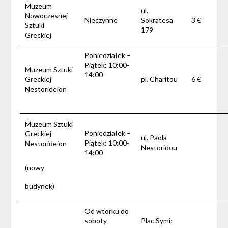
Muzeum
ul.
Nowoczesnej
Nieczynne
Sokratesa
3 €
Sztuki
179
Greckiej
Poniedziałek –
Piątek: 10:00-
Muzeum Sztuki
14:00
Greckiej
pl. Charitou
6 €
Nestorideion
Muzeum Sztuki
Poniedziałek –
Greckiej
ul. Paola
Piątek: 10:00-
Nestorideion
Nestoridou
14:00
(nowy
budynek)
Od wtorku do
soboty
Plac Symi;