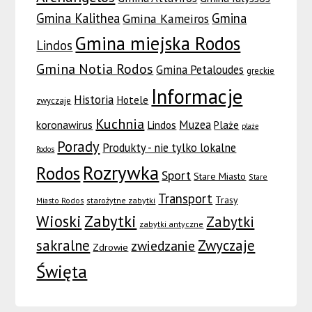
Gmina Kalithea
Gmina
Gmina Kameiros
Gmina miejska Rodos
Lindos
Gmina Notia Rodos
Gmina Petaloudes
greckie
Informacje
Historia
Hotele
zwyczaje
Kuchnia
Muzea
koronawirus
Lindos
Plaże
plaże
Porady
Produkty - nie tylko lokalne
Rodos
Rozrywka
Rodos
Sport
Stare Miasto
Stare
Transport
Trasy
Miasto Rodos
starożytne zabytki
Wioski
Zabytki
Zabytki
zabytki antyczne
sakralne
Zwyczaje
zwiedzanie
Zdrowie
Święta