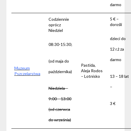
darmo
5 € –
Codziennie
dorośli
oprócz
Niedziel
dzieci do
08:30-15:30;
12 r.ż za
darmo
(od maja do
Pastida,
Muzeum
Aleja Rodos
października)
Pszczelarstwa
– Lotnisko
13 – 18 lat
–
Niedziela –
9:00 – 13:00
3 €
(od czerwca
do września)