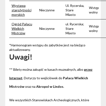
Wystawa
Ul. Rycerska,
Wstęp
starożytności
Nieczynne
Stare
wolny
morskich
Miasto
Ogród Pałacu
ul. Rycerska;
Wstęp
Wielkich
Nieczynne
Stare
wolny
Mistrzów
Miasto
*Harmonogram wstępu do zabytków jest na bieżąco
aktualizowany.
Uwagi!
** Bilety można zakupić w kasach muzealnych, albo
przez
Internet
. Dotyczy to wejściówek do
Pałacu Wielkich
Mistrzów
oraz na
Akropol w Lindos
.
We wszystkich Stanowiskach Archeologicznych, które