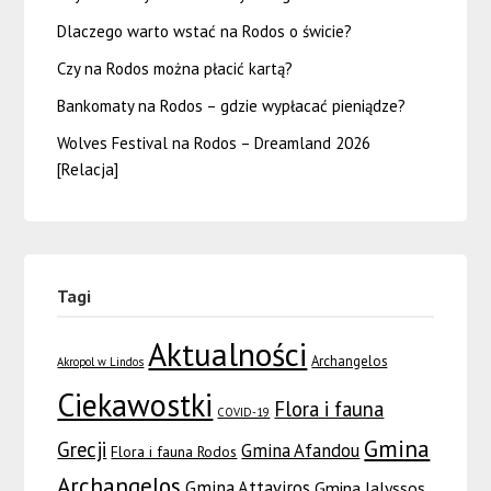
Dlaczego warto wstać na Rodos o świcie?
Czy na Rodos można płacić kartą?
Bankomaty na Rodos – gdzie wypłacać pieniądze?
Wolves Festival na Rodos – Dreamland 2026
[Relacja]
Tagi
Aktualności
Archangelos
Akropol w Lindos
Ciekawostki
Flora i fauna
COVID-19
Gmina
Grecji
Gmina Afandou
Flora i fauna Rodos
Archangelos
Gmina Attaviros
Gmina Ialyssos