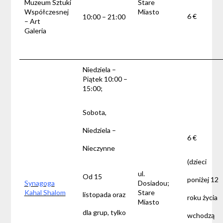
Muzeum Sztuki
Stare
Współczesnej
Miasto
6 €
10:00 – 21:00
– Art
Galeria
Niedziela –
Piątek 10:00 –
15:00;
Sobota,
Niedziela –
6 €
Nieczynne
(dzieci
ul.
Od 15
poniżej 12
Synagoga
Dosiadou;
Kahal Shalom
Stare
listopada oraz
roku życia
Miasto
dla grup, tylko
wchodzą