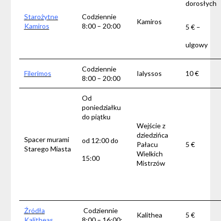
dorosłych
Starożytne
Codziennie
Kamiros
Kamiros
8:00 – 20:00
5 € –
ulgowy
Codziennie
Filerimos
Ialyssos
10 €
8:00 – 20:00
Od
poniedziałku
do piątku
Wejście z
dziedzińca
Spacer murami
od 12:00 do
Pałacu
5 €
Starego Miasta
Wielkich
15:00
Mistrzów
Źródła
Codziennie
Kalithea
5 €
Kalitheas
8:00 – 16:00;