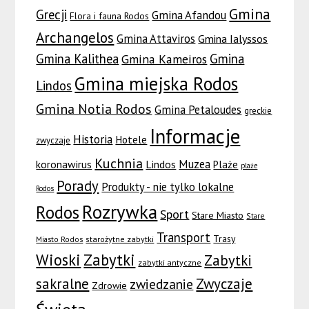
Gmina
Grecji
Gmina Afandou
Flora i fauna Rodos
Archangelos
Gmina Attaviros
Gmina Ialyssos
Gmina Kalithea
Gmina
Gmina Kameiros
Gmina miejska Rodos
Lindos
Gmina Notia Rodos
Gmina Petaloudes
greckie
Informacje
Historia
Hotele
zwyczaje
Kuchnia
Muzea
koronawirus
Lindos
Plaże
plaże
Porady
Produkty - nie tylko lokalne
Rodos
Rozrywka
Rodos
Sport
Stare Miasto
Stare
Transport
Trasy
Miasto Rodos
starożytne zabytki
Wioski
Zabytki
Zabytki
zabytki antyczne
sakralne
Zwyczaje
zwiedzanie
Zdrowie