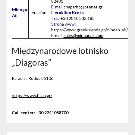
82481
E-mail:
chaptrho@otenet.gr
Minoga
Heraklion
Heraklion Kreta
Air
Tel.:
+30 2810 333 183
Strona www:
https://www.greekislands.gr/minoan_air/
E-mail:
sales@minoanair.com
Międzynarodowe lotnisko
„Diagoras”
Paradisi, Rodos 85106
https://www.hcaa.gr/
Call center: +30 2241088700