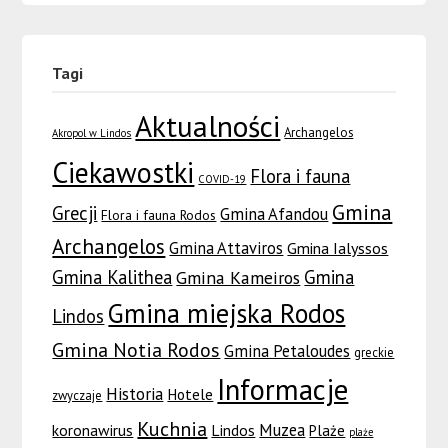
Tagi
Aktualności
Archangelos
Akropol w Lindos
Ciekawostki
Flora i fauna
COVID-19
Gmina
Grecji
Gmina Afandou
Flora i fauna Rodos
Archangelos
Gmina Attaviros
Gmina Ialyssos
Gmina Kalithea
Gmina
Gmina Kameiros
Gmina miejska Rodos
Lindos
Gmina Notia Rodos
Gmina Petaloudes
greckie
Informacje
Historia
Hotele
zwyczaje
Kuchnia
Muzea
koronawirus
Lindos
Plaże
plaże