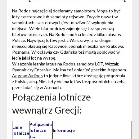
Na Rodos najczęściej docieramy samolotem. Mogą to być
loty czarterowe lub samoloty rejsowe. Zwykle nawet w
samolotach czarterowych jest możliwość wykupienia
miejsca. Wiele biur podróży zajmuje się też sprzedażą
biletów lotniczych. Na Rodos można lecieć z kilku miast w
Polsce. Najwięcej lotów jest z Warszawy, a na drugim
miejscu plasują się Katowice. Jednak mieszkańcy Krakowa,
Poznania, Wrocławia czy Gdańska też mogą upolować w
lecie jakiś lot na wyspę.
W sezonie letnim latają na Rodos samoloty
LOT
,
Wizzair
,
Ryanair
czy
EnterAir
.
Można też dolecieć greckim Aeganem.
Aegean Airlines
to jedyne linie, które obsługują połączenia
z Polską zimą. Niestety nie ma lotów bezpośrednich i trzeba
przesiadać się w Atenach.
Połączenia lotnicze
wewnątrz Grecji:
Połączenia
Linie
lotnicze
Informacje
lotnicze
z…