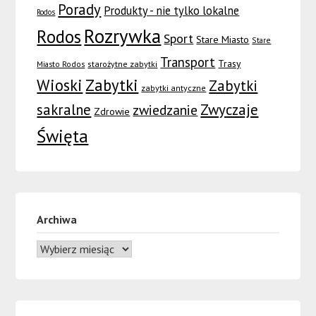
Porady
Produkty - nie tylko lokalne
Rodos
Rozrywka
Rodos
Sport
Stare Miasto
Stare
Transport
Trasy
Miasto Rodos
starożytne zabytki
Wioski
Zabytki
Zabytki
zabytki antyczne
sakralne
Zwyczaje
zwiedzanie
Zdrowie
Święta
Archiwa