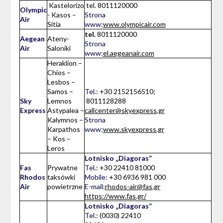
Kastelorizo
tel. 8011120000
Olympic
​​- Kasos –
Strona
Air
Sitia
www:
www.olympicair.com
tel.
8011120000
Aegean
Ateny-
Strona
Air
Saloniki
www:
el.aegeanair.com
Heraklion –
Chios –
Lesbos –
Samos –
Tel.:
+30 2152156510;
Sky
Lemnos
8011128288
Express
Astypalea –
callcenter@skyexpress.gr
Kalymnos –
Strona
Karpathos
www:
www.skyexpress.gr
– Kos –
Leros
Lotnisko „Diagoras”
Fas
Prywatne
Tel.:
+30 22410 81000
Rhodos
taksówki
Mobile:
+30 6936 981 000
Air
powietrzne
E-mail:
rhodos-air@fas.gr
https://www.fas.gr/
Lotnisko „Diagoras”
Tel.:
(0030) 22410