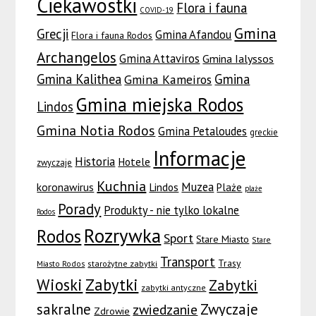
Ciekawostki
Flora i fauna
COVID-19
Gmina
Grecji
Gmina Afandou
Flora i fauna Rodos
Archangelos
Gmina Attaviros
Gmina Ialyssos
Gmina Kalithea
Gmina
Gmina Kameiros
Gmina miejska Rodos
Lindos
Gmina Notia Rodos
Gmina Petaloudes
greckie
Informacje
Historia
Hotele
zwyczaje
Kuchnia
Muzea
koronawirus
Lindos
Plaże
plaże
Porady
Produkty - nie tylko lokalne
Rodos
Rozrywka
Rodos
Sport
Stare Miasto
Stare
Transport
Trasy
Miasto Rodos
starożytne zabytki
Wioski
Zabytki
Zabytki
zabytki antyczne
sakralne
Zwyczaje
zwiedzanie
Zdrowie