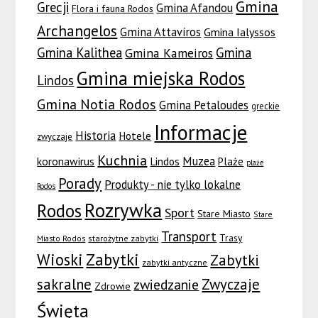
Gmina
Grecji
Gmina Afandou
Flora i fauna Rodos
Archangelos
Gmina Attaviros
Gmina Ialyssos
Gmina Kalithea
Gmina
Gmina Kameiros
Gmina miejska Rodos
Lindos
Gmina Notia Rodos
Gmina Petaloudes
greckie
Informacje
Historia
Hotele
zwyczaje
Kuchnia
Muzea
koronawirus
Lindos
Plaże
plaże
Porady
Produkty - nie tylko lokalne
Rodos
Rozrywka
Rodos
Sport
Stare Miasto
Stare
Transport
Trasy
Miasto Rodos
starożytne zabytki
Wioski
Zabytki
Zabytki
zabytki antyczne
sakralne
Zwyczaje
zwiedzanie
Zdrowie
Święta