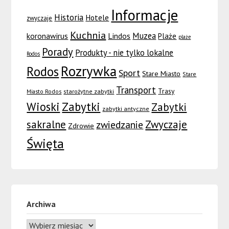
Informacje
Historia
Hotele
zwyczaje
Kuchnia
Muzea
koronawirus
Lindos
Plaże
plaże
Porady
Produkty - nie tylko lokalne
Rodos
Rozrywka
Rodos
Sport
Stare Miasto
Stare
Transport
Trasy
Miasto Rodos
starożytne zabytki
Wioski
Zabytki
Zabytki
zabytki antyczne
sakralne
Zwyczaje
zwiedzanie
Zdrowie
Święta
Archiwa