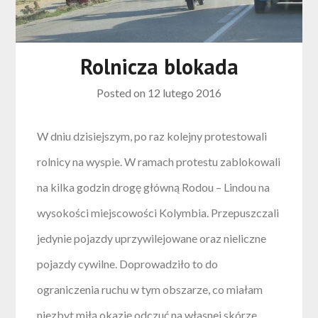
Rolnicza blokada
Posted on
12 lutego 2016
W dniu dzisiejszym, po raz kolejny protestowali
rolnicy na wyspie. W ramach protestu zablokowali
na kilka godzin drogę główną Rodou – Lindou na
wysokości miejscowości Kolymbia. Przepuszczali
jedynie pojazdy uprzywilejowane oraz nieliczne
pojazdy cywilne. Doprowadziło to do
ograniczenia ruchu w tym obszarze, co miałam
niezbyt miłą okazję odczuć na własnej skórze.