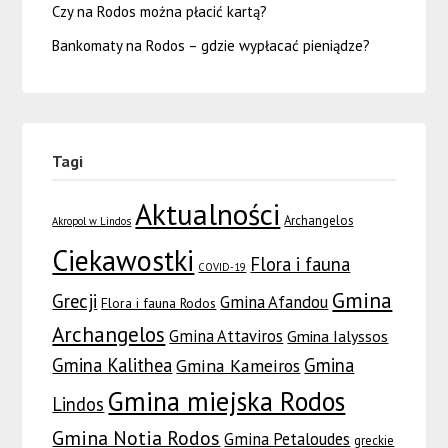
Czy na Rodos można płacić kartą?
Bankomaty na Rodos – gdzie wypłacać pieniądze?
Tagi
Aktualności
Archangelos
Akropol w Lindos
Ciekawostki
Flora i fauna
COVID-19
Gmina
Grecji
Gmina Afandou
Flora i fauna Rodos
Archangelos
Gmina Attaviros
Gmina Ialyssos
Gmina Kalithea
Gmina
Gmina Kameiros
Gmina miejska Rodos
Lindos
Gmina Notia Rodos
Gmina Petaloudes
greckie