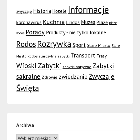
Informacje
Historia
Hotele
zwyczaje
Kuchnia
Muzea
koronawirus
Lindos
Plaże
plaże
Porady
Produkty - nie tylko lokalne
Rodos
Rozrywka
Rodos
Sport
Stare Miasto
Stare
Transport
Trasy
Miasto Rodos
starożytne zabytki
Wioski
Zabytki
Zabytki
zabytki antyczne
sakralne
Zwyczaje
zwiedzanie
Zdrowie
Święta
Archiwa