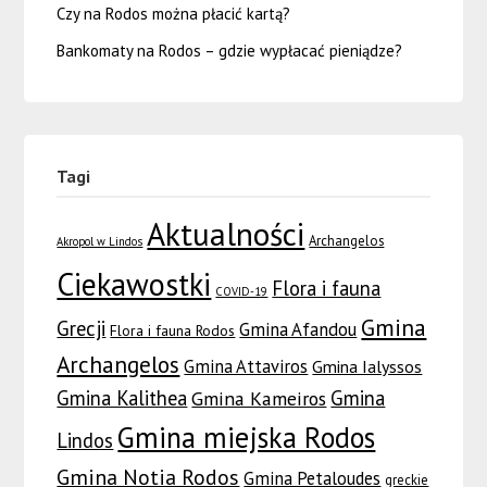
Czy na Rodos można płacić kartą?
Bankomaty na Rodos – gdzie wypłacać pieniądze?
Tagi
Aktualności
Archangelos
Akropol w Lindos
Ciekawostki
Flora i fauna
COVID-19
Gmina
Grecji
Gmina Afandou
Flora i fauna Rodos
Archangelos
Gmina Attaviros
Gmina Ialyssos
Gmina Kalithea
Gmina
Gmina Kameiros
Gmina miejska Rodos
Lindos
Gmina Notia Rodos
Gmina Petaloudes
greckie