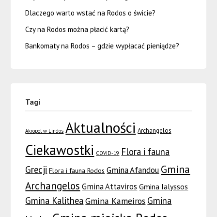
Dlaczego warto wstać na Rodos o świcie?
Czy na Rodos można płacić kartą?
Bankomaty na Rodos – gdzie wypłacać pieniądze?
Tagi
Aktualności
Archangelos
Akropol w Lindos
Ciekawostki
Flora i fauna
COVID-19
Gmina
Grecji
Gmina Afandou
Flora i fauna Rodos
Archangelos
Gmina Attaviros
Gmina Ialyssos
Gmina Kalithea
Gmina
Gmina Kameiros