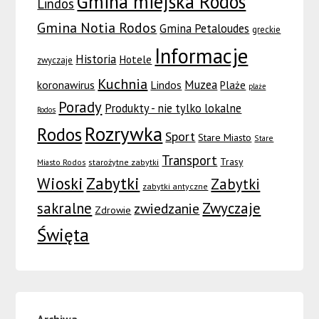
Gmina miejska Rodos
Lindos
Gmina Notia Rodos
Gmina Petaloudes
greckie
Informacje
Historia
Hotele
zwyczaje
Kuchnia
Muzea
koronawirus
Lindos
Plaże
plaże
Porady
Produkty - nie tylko lokalne
Rodos
Rozrywka
Rodos
Sport
Stare Miasto
Stare
Transport
Trasy
Miasto Rodos
starożytne zabytki
Wioski
Zabytki
Zabytki
zabytki antyczne
sakralne
Zwyczaje
zwiedzanie
Zdrowie
Święta
Archiwa