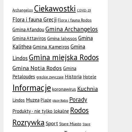
Ciekawostki
Archangelos
COVID-19
Flora i fauna Grecji
Flora i fauna Rodos
Gmina Archangelos
Gmina Afandou
Gmina
Gmina Attaviros
Gmina Ialyssos
Kalithea
Gmina
Gmina Kameiros
Gmina miejska Rodos
Lindos
Gmina Notia Rodos
Gmina
Petaloudes
Historia
Hotele
greckie zwyczaje
Informacje
Kuchnia
koronawirus
Porady
Muzea
Lindos
Plaże
plaże Rodos
Rodos
Produkty - nie tylko lokalne
Rozrywka
Sport
Stare Miasto
Stare