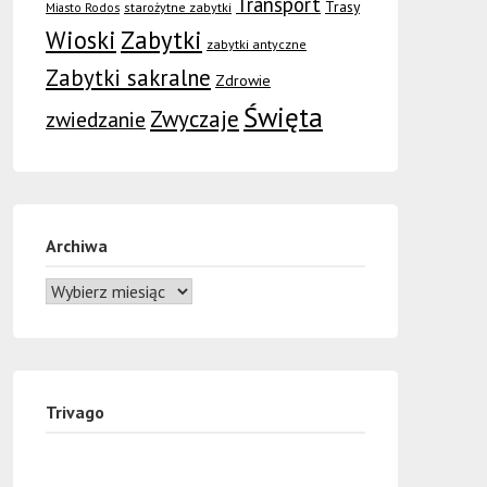
Transport
Trasy
Miasto Rodos
starożytne zabytki
Wioski
Zabytki
zabytki antyczne
Zabytki sakralne
Zdrowie
Święta
Zwyczaje
zwiedzanie
Archiwa
Trivago