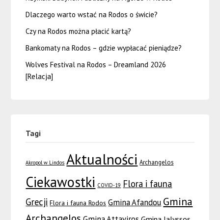
Dlaczego warto wstać na Rodos o świcie?
Czy na Rodos można płacić kartą?
Bankomaty na Rodos – gdzie wypłacać pieniądze?
Wolves Festival na Rodos – Dreamland 2026
[Relacja]
Tagi
Aktualności
Archangelos
Akropol w Lindos
Ciekawostki
Flora i fauna
COVID-19
Gmina
Grecji
Gmina Afandou
Flora i fauna Rodos
Archangelos
Gmina Attaviros
Gmina Ialyssos