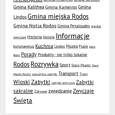
Gmina Kalithea
Gmina
Gmina Kameiros
Gmina miejska Rodos
Lindos
Gmina Notia Rodos
Gmina Petaloudes
greckie
Informacje
Historia
Hotele
zwyczaje
Kuchnia
Muzea
koronawirus
Lindos
Plaże
plaże
Porady
Produkty - nie tylko lokalne
Rodos
Rozrywka
Rodos
Sport
Stare Miasto
Stare
Transport
Trasy
Miasto Rodos
starożytne zabytki
Wioski
Zabytki
Zabytki
zabytki antyczne
sakralne
Zwyczaje
zwiedzanie
Zdrowie
Święta