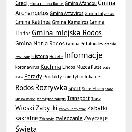
Gmina
Grecji
Gmina Afandou
Flora i fauna Rodos
Archangelos
Gmina Attaviros
Gmina Ialyssos
Gmina Kalithea
Gmina
Gmina Kameiros
Gmina miejska Rodos
Lindos
Gmina Notia Rodos
Gmina Petaloudes
greckie
Informacje
Historia
Hotele
zwyczaje
Kuchnia
Muzea
koronawirus
Lindos
Plaże
plaże
Porady
Produkty - nie tylko lokalne
Rodos
Rozrywka
Rodos
Sport
Stare Miasto
Stare
Transport
Trasy
Miasto Rodos
starożytne zabytki
Wioski
Zabytki
Zabytki
zabytki antyczne
sakralne
Zwyczaje
zwiedzanie
Zdrowie
Święta