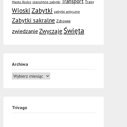
Transport
Trasy
Miasto Rodos
starożytne zabytki
Wioski
Zabytki
zabytki antyczne
Zabytki sakralne
Zdrowie
Święta
Zwyczaje
zwiedzanie
Archiwa
Trivago