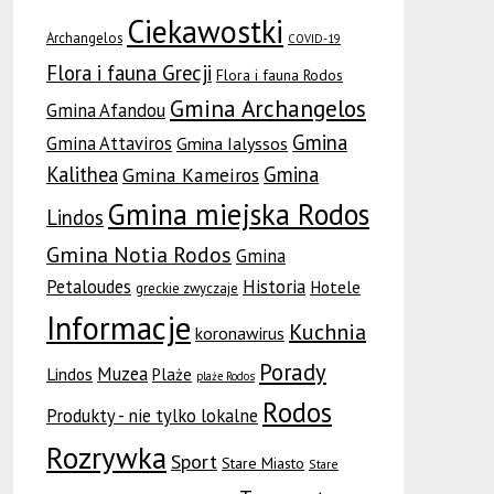
Ciekawostki
Archangelos
COVID-19
Flora i fauna Grecji
Flora i fauna Rodos
Gmina Archangelos
Gmina Afandou
Gmina
Gmina Attaviros
Gmina Ialyssos
Kalithea
Gmina
Gmina Kameiros
Gmina miejska Rodos
Lindos
Gmina Notia Rodos
Gmina
Petaloudes
Historia
Hotele
greckie zwyczaje
Informacje
Kuchnia
koronawirus
Porady
Muzea
Lindos
Plaże
plaże Rodos
Rodos
Produkty - nie tylko lokalne
Rozrywka
Sport
Stare Miasto
Stare