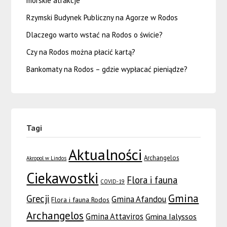
morskie atrakcje
Rzymski Budynek Publiczny na Agorze w Rodos
Dlaczego warto wstać na Rodos o świcie?
Czy na Rodos można płacić kartą?
Bankomaty na Rodos – gdzie wypłacać pieniądze?
Tagi
Aktualności
Archangelos
Akropol w Lindos
Ciekawostki
Flora i fauna
COVID-19
Gmina
Grecji
Gmina Afandou
Flora i fauna Rodos
Archangelos
Gmina Attaviros
Gmina Ialyssos