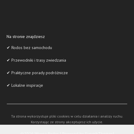
Na stronie znajdziesz
✔ Rodos bez samochodu
✔ Przewodniki i trasy zwiedzania
✔ Praktyczne porady podróżnicze
✔ Lokalne inspiracje
Ta strona wykorzystuje pliki cookies w celu działania i analizy ruchu.
Korzystając ze strony akceptujesz ich użycie.
©2026 Wyspa Rodos
| Powered by
SuperbThemes!