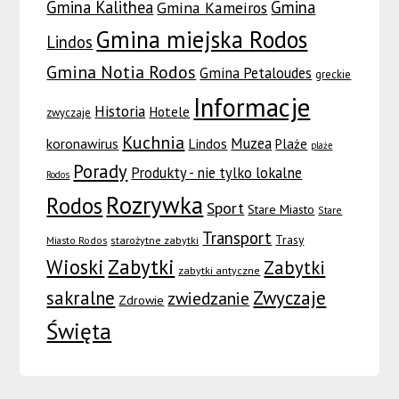
Gmina Kalithea
Gmina
Gmina Kameiros
Gmina miejska Rodos
Lindos
Gmina Notia Rodos
Gmina Petaloudes
greckie
Informacje
Historia
Hotele
zwyczaje
Kuchnia
Muzea
koronawirus
Lindos
Plaże
plaże
Porady
Produkty - nie tylko lokalne
Rodos
Rozrywka
Rodos
Sport
Stare Miasto
Stare
Transport
Trasy
Miasto Rodos
starożytne zabytki
Wioski
Zabytki
Zabytki
zabytki antyczne
sakralne
Zwyczaje
zwiedzanie
Zdrowie
Święta