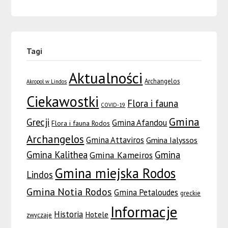
Tagi
Aktualności
Archangelos
Akropol w Lindos
Ciekawostki
Flora i fauna
COVID-19
Gmina
Grecji
Gmina Afandou
Flora i fauna Rodos
Archangelos
Gmina Attaviros
Gmina Ialyssos
Gmina Kalithea
Gmina
Gmina Kameiros
Gmina miejska Rodos
Lindos
Gmina Notia Rodos
Gmina Petaloudes
greckie
Informacje
Historia
Hotele
zwyczaje