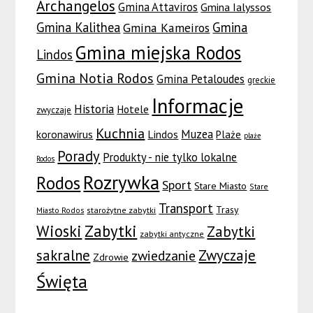
Archangelos
Gmina Attaviros
Gmina Ialyssos
Gmina Kalithea
Gmina
Gmina Kameiros
Gmina miejska Rodos
Lindos
Gmina Notia Rodos
Gmina Petaloudes
greckie
Informacje
Historia
Hotele
zwyczaje
Kuchnia
Muzea
koronawirus
Lindos
Plaże
plaże
Porady
Produkty - nie tylko lokalne
Rodos
Rozrywka
Rodos
Sport
Stare Miasto
Stare
Transport
Trasy
Miasto Rodos
starożytne zabytki
Wioski
Zabytki
Zabytki
zabytki antyczne
sakralne
Zwyczaje
zwiedzanie
Zdrowie
Święta