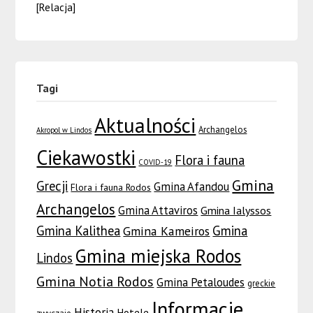
[Relacja]
Tagi
Aktualności
Archangelos
Akropol w Lindos
Ciekawostki
Flora i fauna
COVID-19
Gmina
Grecji
Gmina Afandou
Flora i fauna Rodos
Archangelos
Gmina Attaviros
Gmina Ialyssos
Gmina Kalithea
Gmina
Gmina Kameiros
Gmina miejska Rodos
Lindos
Gmina Notia Rodos
Gmina Petaloudes
greckie
Informacje
Historia
Hotele