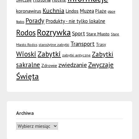
zwyczaje
Kuchnia
Muzea
koronawirus
Lindos
Plaże
plaże
Porady
Produkty - nie tylko lokalne
Rodos
Rozrywka
Rodos
Sport
Stare Miasto
Stare
Transport
Trasy
Miasto Rodos
starożytne zabytki
Wioski
Zabytki
Zabytki
zabytki antyczne
sakralne
Zwyczaje
zwiedzanie
Zdrowie
Święta
Archiwa