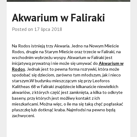
Akwarium w Faliraki
Posted on
17 lipca 2018
Na Rodos istnieją trzy Akwaria. Jedno na Nowym Mieście
Rodos, drugie na Starym Mieście oraz trzecie w Faliraki, na
wschodnim wybrzeżu wyspy. Akwarium w Faliraki jest
inicjatywą prywatną i nie może się umywać do
Akwarium w
Rodos
. Jednak jest to pewna forma rozrywki, która może
spodobać się dzieciom, zarówno tym młodszym, jak i nieco
starszym.W budynku mieszczącym się przy Leoforos
Kalitheas 68 w Faliraki znajdziecie kilkanaście niewielkich
akwariów, z których część jest zamknięta, a kilka to odkryte
baseny, przy których jest możliwy kontakt z ich
mieszkańcami. Można więc, o ile ma się taką chęć pogłaskać
płaszczkę lub dotknąć kraba. Najmłodsi na pewno będą
zachwyceni.