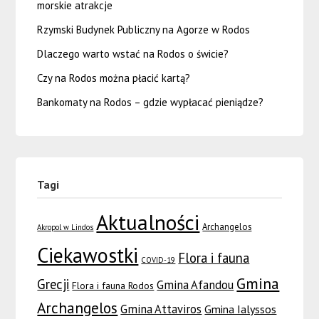
morskie atrakcje
Rzymski Budynek Publiczny na Agorze w Rodos
Dlaczego warto wstać na Rodos o świcie?
Czy na Rodos można płacić kartą?
Bankomaty na Rodos – gdzie wypłacać pieniądze?
Tagi
Aktualności
Archangelos
Akropol w Lindos
Ciekawostki
Flora i fauna
COVID-19
Gmina
Grecji
Gmina Afandou
Flora i fauna Rodos
Archangelos
Gmina Attaviros
Gmina Ialyssos