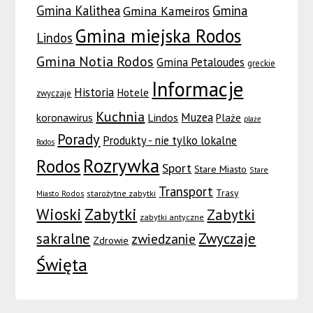
Gmina Kalithea
Gmina
Gmina Kameiros
Gmina miejska Rodos
Lindos
Gmina Notia Rodos
Gmina Petaloudes
greckie
Informacje
Historia
Hotele
zwyczaje
Kuchnia
Muzea
koronawirus
Lindos
Plaże
plaże
Porady
Produkty - nie tylko lokalne
Rodos
Rozrywka
Rodos
Sport
Stare Miasto
Stare
Transport
Trasy
Miasto Rodos
starożytne zabytki
Wioski
Zabytki
Zabytki
zabytki antyczne
sakralne
Zwyczaje
zwiedzanie
Zdrowie
Święta