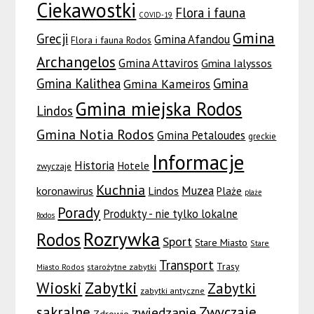
Ciekawostki
Flora i fauna
COVID-19
Gmina
Grecji
Gmina Afandou
Flora i fauna Rodos
Archangelos
Gmina Attaviros
Gmina Ialyssos
Gmina Kalithea
Gmina
Gmina Kameiros
Gmina miejska Rodos
Lindos
Gmina Notia Rodos
Gmina Petaloudes
greckie
Informacje
Historia
Hotele
zwyczaje
Kuchnia
Muzea
koronawirus
Lindos
Plaże
plaże
Porady
Produkty - nie tylko lokalne
Rodos
Rozrywka
Rodos
Sport
Stare Miasto
Stare
Transport
Trasy
Miasto Rodos
starożytne zabytki
Wioski
Zabytki
Zabytki
zabytki antyczne
sakralne
Zwyczaje
zwiedzanie
Zdrowie