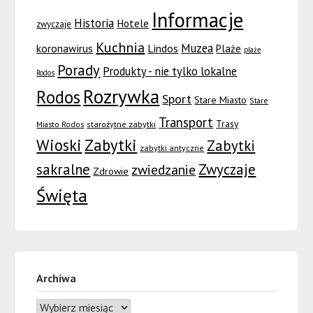
Informacje
Historia
Hotele
zwyczaje
Kuchnia
Muzea
koronawirus
Lindos
Plaże
plaże
Porady
Produkty - nie tylko lokalne
Rodos
Rozrywka
Rodos
Sport
Stare Miasto
Stare
Transport
Trasy
Miasto Rodos
starożytne zabytki
Wioski
Zabytki
Zabytki
zabytki antyczne
sakralne
Zwyczaje
zwiedzanie
Zdrowie
Święta
Archiwa