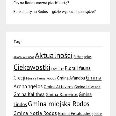
Czy na Rodos można płacić kartą?
Bankomaty na Rodos – gdzie wypłacać pieniądze?
Tagi
Aktualności
Archangelos
Akropol w Lindos
Ciekawostki
Flora i fauna
COVID-19
Gmina
Grecji
Gmina Afandou
Flora i fauna Rodos
Archangelos
Gmina Attaviros
Gmina Ialyssos
Gmina Kalithea
Gmina
Gmina Kameiros
Gmina miejska Rodos
Lindos
Gmina Notia Rodos
Gmina Petaloudes
greckie