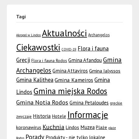
Tagi
Aktualności
Archangelos
Akropol w Lindos
Ciekawostki
Flora i fauna
COVID-19
Gmina
Grecji
Gmina Afandou
Flora i fauna Rodos
Archangelos
Gmina Attaviros
Gmina Ialyssos
Gmina Kalithea
Gmina
Gmina Kameiros
Gmina miejska Rodos
Lindos
Gmina Notia Rodos
Gmina Petaloudes
greckie
Informacje
Historia
Hotele
zwyczaje
Kuchnia
Muzea
koronawirus
Lindos
Plaże
plaże
Porady
Produkty - nie tylko lokalne
Rodos