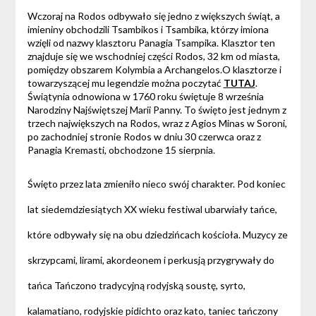
Wczoraj na Rodos odbywało się jedno z większych świąt, a
imieniny obchodzili Tsambikos i Tsambika, którzy imiona
wzięli od nazwy klasztoru Panagia Tsampika. Klasztor ten
znajduje się we wschodniej części Rodos, 32 km od miasta,
pomiędzy obszarem Kolymbia a Archangelos.O klasztorze i
towarzyszącej mu legendzie można poczytać
TUTAJ
.
Świątynia odnowiona w 1760 roku świętuje 8 września
Narodziny Najświętszej Marii Panny. To święto jest jednym z
trzech największych na Rodos, wraz z Agios Minas w Soroni,
po zachodniej stronie Rodos w dniu 30 czerwca oraz z
Panagia Kremasti, obchodzone 15 sierpnia.
Święto przez lata zmieniło nieco swój charakter. Pod koniec
lat siedemdziesiątych XX wieku festiwal ubarwiały tańce,
które odbywały się na obu dziedzińcach kościoła. Muzycy ze
skrzypcami, lirami, akordeonem i perkusją przygrywały do
tańca Tańczono tradycyjną rodyjską soustę, syrto,
kalamatiano, rodyjskie pidichto oraz kato, taniec tańczony