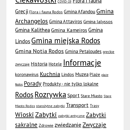
Flora i fauna
COVID-19
Gmina
Grecji
Gmina Afandou
Flora i fauna Rodos
Archangelos
Gmina Attaviros
Gmina Ialyssos
Gmina Kalithea
Gmina
Gmina Kameiros
Gmina miejska Rodos
Lindos
Gmina Notia Rodos
Gmina Petaloudes
greckie
Informacje
Historia
Hotele
zwyczaje
Kuchnia
Muzea
koronawirus
Lindos
Plaże
plaże
Porady
Produkty - nie tylko lokalne
Rodos
Rozrywka
Rodos
Sport
Stare Miasto
Stare
Transport
Trasy
Miasto Rodos
starożytne zabytki
Wioski
Zabytki
Zabytki
zabytki antyczne
sakralne
Zwyczaje
zwiedzanie
Zdrowie