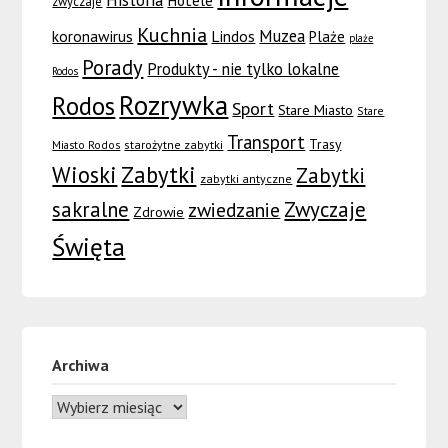
Historia
Hotele
zwyczaje
Kuchnia
Muzea
koronawirus
Lindos
Plaże
plaże
Porady
Produkty - nie tylko lokalne
Rodos
Rozrywka
Rodos
Sport
Stare Miasto
Stare
Transport
Trasy
Miasto Rodos
starożytne zabytki
Wioski
Zabytki
Zabytki
zabytki antyczne
sakralne
Zwyczaje
zwiedzanie
Zdrowie
Święta
Archiwa