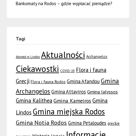
Bankomaty na Rodos – gdzie wypłacać pieniądze?
Tagi
Aktualności
Archangelos
Akropol w Lindos
Ciekawostki
Flora i fauna
COVID-19
Gmina
Grecji
Gmina Afandou
Flora i fauna Rodos
Archangelos
Gmina Attaviros
Gmina Ialyssos
Gmina Kalithea
Gmina
Gmina Kameiros
Gmina miejska Rodos
Lindos
Gmina Notia Rodos
Gmina Petaloudes
greckie
Informacje