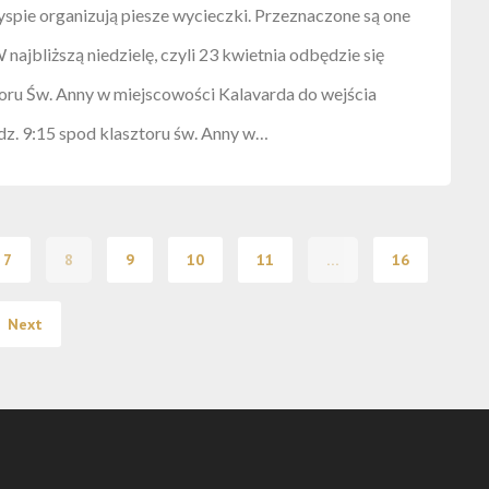
yspie organizują piesze wycieczki. Przeznaczone są one
 najbliższą niedzielę, czyli 23 kwietnia odbędzie się
toru Św. Anny w miejscowości Kalavarda do wejścia
z. 9:15 spod klasztoru św. Anny w…
7
8
9
10
11
…
16
Next