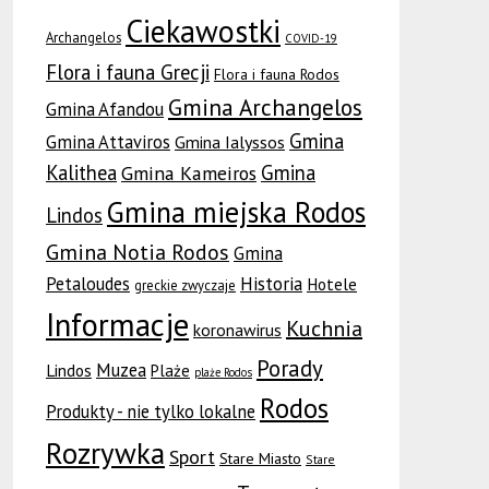
Ciekawostki
Archangelos
COVID-19
Flora i fauna Grecji
Flora i fauna Rodos
Gmina Archangelos
Gmina Afandou
Gmina
Gmina Attaviros
Gmina Ialyssos
Kalithea
Gmina
Gmina Kameiros
Gmina miejska Rodos
Lindos
Gmina Notia Rodos
Gmina
Petaloudes
Historia
Hotele
greckie zwyczaje
Informacje
Kuchnia
koronawirus
Porady
Muzea
Lindos
Plaże
plaże Rodos
Rodos
Produkty - nie tylko lokalne
Rozrywka
Sport
Stare Miasto
Stare