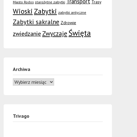
Transport
Trasy
Miasto Rodos
starożytne zabytki
Wioski
Zabytki
zabytki antyczne
Zabytki sakralne
Zdrowie
Święta
Zwyczaje
zwiedzanie
Archiwa
Trivago