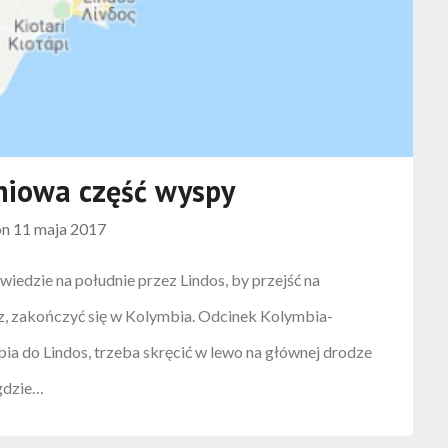
niowa część wyspy
on
11 maja 2017
iedzie na południe przez Lindos, by przejść na
z, zakończyć się w Kolymbia. Odcinek Kolymbia-
bia do Lindos, trzeba skręcić w lewo na głównej drodze
igdzie…