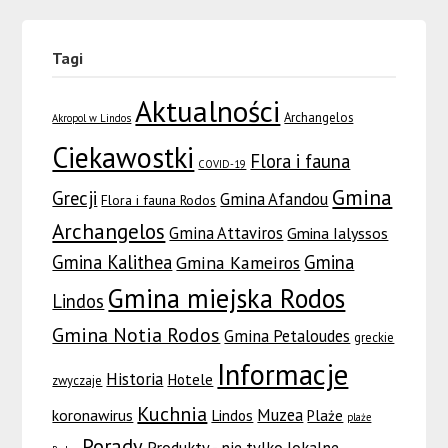
Tagi
Aktualności
Archangelos
Akropol w Lindos
Ciekawostki
Flora i fauna
COVID-19
Gmina
Grecji
Gmina Afandou
Flora i fauna Rodos
Archangelos
Gmina Attaviros
Gmina Ialyssos
Gmina Kalithea
Gmina
Gmina Kameiros
Gmina miejska Rodos
Lindos
Gmina Notia Rodos
Gmina Petaloudes
greckie
Informacje
Historia
Hotele
zwyczaje
Kuchnia
Muzea
koronawirus
Lindos
Plaże
plaże
Porady
Produkty - nie tylko lokalne