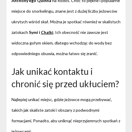
Anthony’ego Quinna
na Rodos. Choć to piękne i popularne
miejsce do snorkelingu, znane jest z dużej liczby jeżowców
ukrytych wśród skał. Można je spotkać również w skalistych
zatokach
Symi i
Chalki
. Ich obecność nie zawsze jest
widoczna gołym okiem, dlatego wchodząc do wody bez
odpowiedniego obuwia, można łatwo się zranić.
Jak unikać kontaktu i
chronić się przed ukłuciem?
Najlepiej unikać miejsc, gdzie jeżowce mogą przebywać,
takich jak skaliste zatoki i obszary z podwodnymi
formacjami. Ponadto, aby uniknąć nieprzyjemnych spotkań z
jeżowcami: