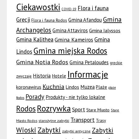
Ciekawostki
Flora i fauna
COVID-19
Gmina
Grecji
Gmina Afandou
Flora i fauna Rodos
Archangelos
Gmina Attaviros
Gmina Ialyssos
Gmina Kalithea
Gmina
Gmina Kameiros
Gmina miejska Rodos
Lindos
Gmina Notia Rodos
Gmina Petaloudes
greckie
Informacje
Historia
Hotele
zwyczaje
Kuchnia
Muzea
koronawirus
Lindos
Plaże
plaże
Porady
Produkty - nie tylko lokalne
Rodos
Rozrywka
Rodos
Sport
Stare Miasto
Stare
Transport
Trasy
Miasto Rodos
starożytne zabytki
Wioski
Zabytki
Zabytki
zabytki antyczne