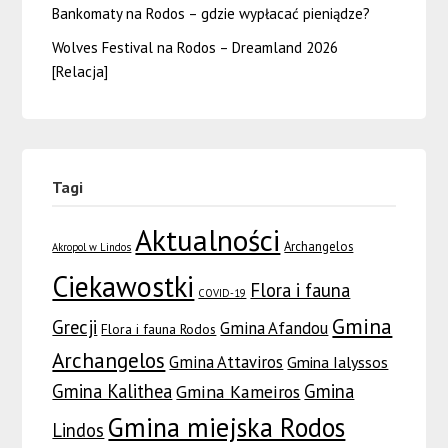
Bankomaty na Rodos – gdzie wypłacać pieniądze?
Wolves Festival na Rodos – Dreamland 2026
[Relacja]
Tagi
Aktualności
Archangelos
Akropol w Lindos
Ciekawostki
Flora i fauna
COVID-19
Gmina
Grecji
Gmina Afandou
Flora i fauna Rodos
Archangelos
Gmina Attaviros
Gmina Ialyssos
Gmina Kalithea
Gmina
Gmina Kameiros
Gmina miejska Rodos
Lindos