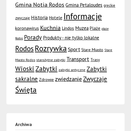
Gmina Notia Rodos
Gmina Petaloudes
greckie
Informacje
Historia
Hotele
zwyczaje
Kuchnia
Muzea
koronawirus
Lindos
Plaże
plaże
Porady
Produkty - nie tylko lokalne
Rodos
Rozrywka
Rodos
Sport
Stare Miasto
Stare
Transport
Trasy
Miasto Rodos
starożytne zabytki
Wioski
Zabytki
Zabytki
zabytki antyczne
sakralne
Zwyczaje
zwiedzanie
Zdrowie
Święta
Archiwa