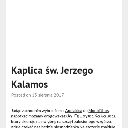
Kaplica św. Jerzego
Kalamos
Posted on
15 sierpnia 2017
Jadąc zachodnim wybrzeżem z
Apolakkia
do
Monolithos
,
napotkać możemy drogowskaz (Αγ. Γεωργιος Καλαμος),
który skieruje nas w górę, na szczyt zalesionego wzgórza,
gdzie czekać nas będzie niespodzianka.Na szczycie znajduje