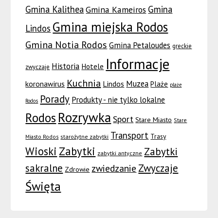
Gmina Kalithea
Gmina
Gmina Kameiros
Gmina miejska Rodos
Lindos
Gmina Notia Rodos
Gmina Petaloudes
greckie
Informacje
Historia
Hotele
zwyczaje
Kuchnia
Muzea
koronawirus
Lindos
Plaże
plaże
Porady
Produkty - nie tylko lokalne
Rodos
Rozrywka
Rodos
Sport
Stare Miasto
Stare
Transport
Trasy
Miasto Rodos
starożytne zabytki
Wioski
Zabytki
Zabytki
zabytki antyczne
sakralne
Zwyczaje
zwiedzanie
Zdrowie
Święta