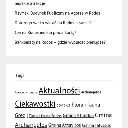
morskie atrakcje
Rzymski Budynek Publiczny na Agorze w Rodos
Dlaczego warto wstać na Rodos o świcie?
Czy na Rodos można płacić kartą?
Bankomaty na Rodos – gdzie wypłacać pieniądze?
Tagi
Aktualności
Archangelos
Akropol w Lindos
Ciekawostki
Flora i fauna
COVID-19
Gmina
Grecji
Gmina Afandou
Flora i fauna Rodos
Archangelos
Gmina Attaviros
Gmina Ialyssos