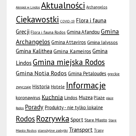
Aktualności
Archangelos
Akropol w Lindos
Ciekawostki
Flora i fauna
COVID-19
Gmina
Grecji
Gmina Afandou
Flora i fauna Rodos
Archangelos
Gmina Attaviros
Gmina Ialyssos
Gmina Kalithea
Gmina
Gmina Kameiros
Gmina miejska Rodos
Lindos
Gmina Notia Rodos
Gmina Petaloudes
greckie
Informacje
Historia
Hotele
zwyczaje
Kuchnia
Muzea
koronawirus
Lindos
Plaże
plaże
Porady
Produkty - nie tylko lokalne
Rodos
Rozrywka
Rodos
Sport
Stare Miasto
Stare
Transport
Trasy
Miasto Rodos
starożytne zabytki