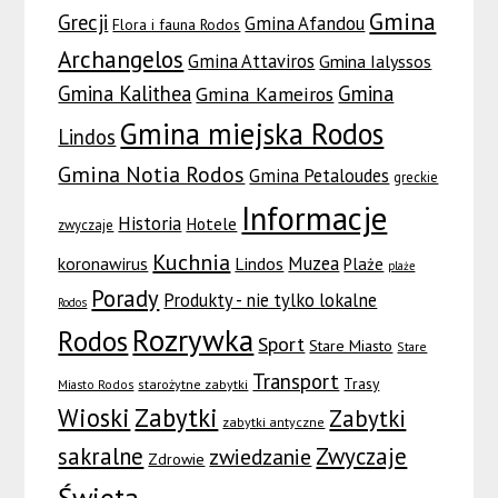
Gmina
Grecji
Gmina Afandou
Flora i fauna Rodos
Archangelos
Gmina Attaviros
Gmina Ialyssos
Gmina Kalithea
Gmina
Gmina Kameiros
Gmina miejska Rodos
Lindos
Gmina Notia Rodos
Gmina Petaloudes
greckie
Informacje
Historia
Hotele
zwyczaje
Kuchnia
Muzea
koronawirus
Lindos
Plaże
plaże
Porady
Produkty - nie tylko lokalne
Rodos
Rozrywka
Rodos
Sport
Stare Miasto
Stare
Transport
Trasy
Miasto Rodos
starożytne zabytki
Wioski
Zabytki
Zabytki
zabytki antyczne
sakralne
Zwyczaje
zwiedzanie
Zdrowie
Święta