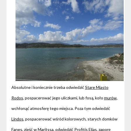
Absolutne i koniecznie trzeba odwiedzić
Stare Miasto
Rodos
, pospacerować jego uliczkami, lub fosą, koło
murów
,
wchłonąć atmosferę tego miejsca. Poza tym odwiedzić
Lindos
, pospacerować wśród kolorowych, starych domków
Fanes, zjeść w
Maritssa
, odwiedzić
Profitis Elias
,
zaporę