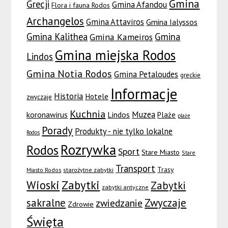
Gmina
Grecji
Gmina Afandou
Flora i fauna Rodos
Archangelos
Gmina Attaviros
Gmina Ialyssos
Gmina Kalithea
Gmina
Gmina Kameiros
Gmina miejska Rodos
Lindos
Gmina Notia Rodos
Gmina Petaloudes
greckie
Informacje
Historia
Hotele
zwyczaje
Kuchnia
Muzea
koronawirus
Lindos
Plaże
plaże
Porady
Produkty - nie tylko lokalne
Rodos
Rozrywka
Rodos
Sport
Stare Miasto
Stare
Transport
Trasy
Miasto Rodos
starożytne zabytki
Wioski
Zabytki
Zabytki
zabytki antyczne
sakralne
Zwyczaje
zwiedzanie
Zdrowie
Święta