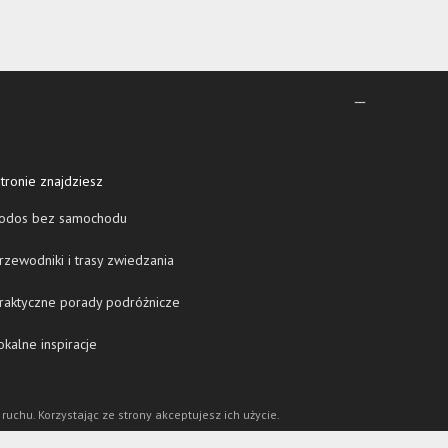
tronie znajdziesz
odos bez samochodu
zewodniki i trasy zwiedzania
raktyczne porady podróżnicze
kalne inspiracje
 ruchu. Korzystając ze strony akceptujesz ich użycie.