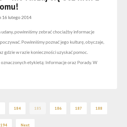
omu!
n
16 lutego 2014
n udany, powinniśmy zebrać chociażby informacje
oczywać. Powinniśmy poznać jego kulturę, obyczaje,
az gdzie w razie konieczności uzyskać pomoc.
h oznaczonych etykietą: Informacje oraz Porady. W
3
184
185
186
187
188
194
Next