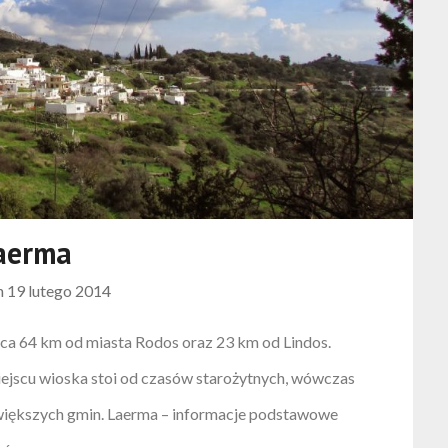
aerma
n
19 lutego 2014
żąca 64 km od miasta Rodos oraz 23 km od Lindos.
ejscu wioska stoi od czasów starożytnych, wówczas
ajwiększych gmin. Laerma – informacje podstawowe