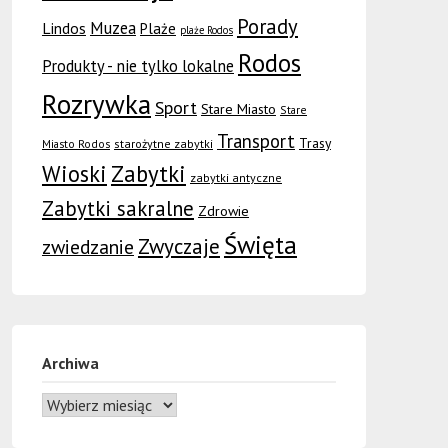
Porady
Muzea
Lindos
Plaże
plaże Rodos
Rodos
Produkty - nie tylko lokalne
Rozrywka
Sport
Stare Miasto
Stare
Transport
Trasy
Miasto Rodos
starożytne zabytki
Wioski
Zabytki
zabytki antyczne
Zabytki sakralne
Zdrowie
Święta
Zwyczaje
zwiedzanie
Archiwa