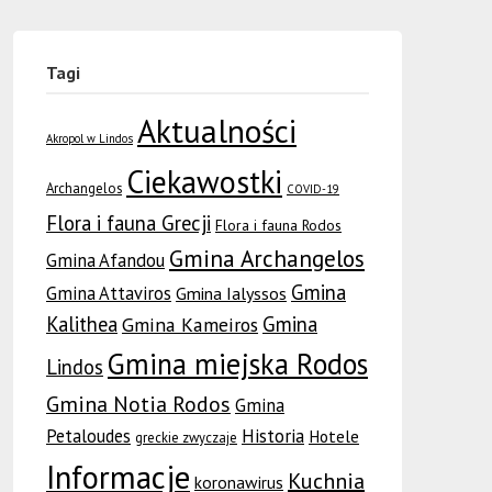
Tagi
Aktualności
Akropol w Lindos
Ciekawostki
Archangelos
COVID-19
Flora i fauna Grecji
Flora i fauna Rodos
Gmina Archangelos
Gmina Afandou
Gmina
Gmina Attaviros
Gmina Ialyssos
Kalithea
Gmina
Gmina Kameiros
Gmina miejska Rodos
Lindos
Gmina Notia Rodos
Gmina
Petaloudes
Historia
Hotele
greckie zwyczaje
Informacje
Kuchnia
koronawirus