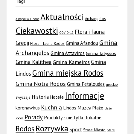
Tagi
Aktualności
Archangelos
Akropol w Lindos
Ciekawostki
Flora i fauna
COVID-19
Gmina
Grecji
Gmina Afandou
Flora i fauna Rodos
Archangelos
Gmina Attaviros
Gmina Ialyssos
Gmina Kalithea
Gmina
Gmina Kameiros
Gmina miejska Rodos
Lindos
Gmina Notia Rodos
Gmina Petaloudes
greckie
Informacje
Historia
Hotele
zwyczaje
Kuchnia
Muzea
koronawirus
Lindos
Plaże
plaże
Porady
Produkty - nie tylko lokalne
Rodos
Rozrywka
Rodos
Sport
Stare Miasto
Stare