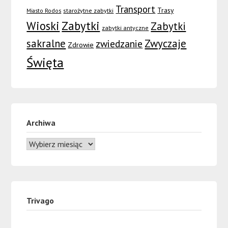
Transport
Trasy
Miasto Rodos
starożytne zabytki
Wioski
Zabytki
Zabytki
zabytki antyczne
sakralne
Zwyczaje
zwiedzanie
Zdrowie
Święta
Archiwa
Trivago