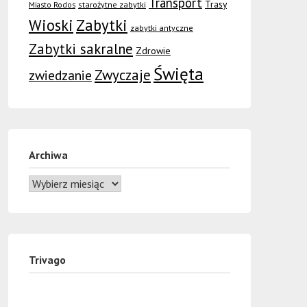
Transport
Trasy
Miasto Rodos
starożytne zabytki
Wioski
Zabytki
zabytki antyczne
Zabytki sakralne
Zdrowie
Święta
Zwyczaje
zwiedzanie
Archiwa
Trivago