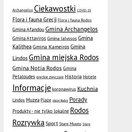
Ciekawostki
Archangelos
COVID-19
Flora i fauna Grecji
Flora i fauna Rodos
Gmina Archangelos
Gmina Afandou
Gmina
Gmina Attaviros
Gmina Ialyssos
Kalithea
Gmina
Gmina Kameiros
Gmina miejska Rodos
Lindos
Gmina Notia Rodos
Gmina
Petaloudes
Historia
Hotele
greckie zwyczaje
Informacje
Kuchnia
koronawirus
Porady
Muzea
Lindos
Plaże
plaże Rodos
Rodos
Produkty - nie tylko lokalne
Rozrywka
Sport
Stare Miasto
Stare