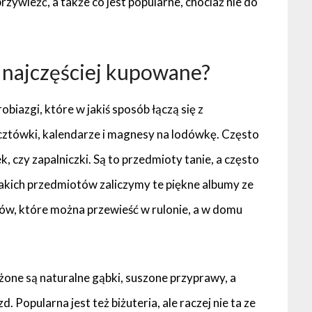
ywieźć, a także co jest popularne, chociaż nie do
ą najczęściej kupowane?
biazgi, które w jakiś sposób łączą się z
cztówki, kalendarze i magnesy na lodówkę. Często
ek, czy zapalniczki. Są to przedmioty tanie, a często
akich przedmiotów zaliczymy te piękne albumy ze
zów, które można przewieść w rulonie, a w domu
żone są naturalne gąbki, suszone przyprawy, a
. Popularna jest też biżuteria, ale raczej nie ta ze