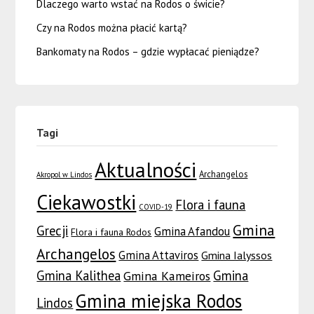
Dlaczego warto wstać na Rodos o świcie?
Czy na Rodos można płacić kartą?
Bankomaty na Rodos – gdzie wypłacać pieniądze?
Tagi
Aktualności
Archangelos
Akropol w Lindos
Ciekawostki
Flora i fauna
COVID-19
Gmina
Grecji
Gmina Afandou
Flora i fauna Rodos
Archangelos
Gmina Attaviros
Gmina Ialyssos
Gmina Kalithea
Gmina
Gmina Kameiros
Gmina miejska Rodos
Lindos