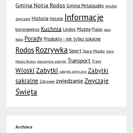
Gmina Notia Rodos
Gmina Petaloudes
greckie
Informacje
Historia
Hotele
zwyczaje
Kuchnia
Muzea
koronawirus
Lindos
Plaże
plaże
Porady
Produkty - nie tylko lokalne
Rodos
Rozrywka
Rodos
Sport
Stare Miasto
Stare
Transport
Trasy
Miasto Rodos
starożytne zabytki
Wioski
Zabytki
Zabytki
zabytki antyczne
sakralne
Zwyczaje
zwiedzanie
Zdrowie
Święta
Archiwa