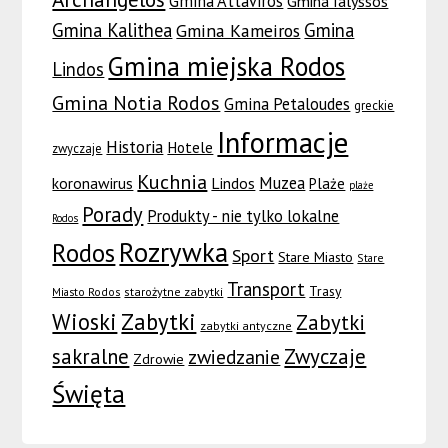
Gmina Attaviros
Gmina Ialyssos
Gmina Kalithea
Gmina
Gmina Kameiros
Gmina miejska Rodos
Lindos
Gmina Notia Rodos
Gmina Petaloudes
greckie
Informacje
Historia
Hotele
zwyczaje
Kuchnia
Muzea
koronawirus
Lindos
Plaże
plaże
Porady
Produkty - nie tylko lokalne
Rodos
Rozrywka
Rodos
Sport
Stare Miasto
Stare
Transport
Trasy
Miasto Rodos
starożytne zabytki
Wioski
Zabytki
Zabytki
zabytki antyczne
sakralne
Zwyczaje
zwiedzanie
Zdrowie
Święta