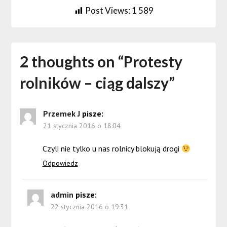
Post Views:
1 589
2 thoughts on “
Protesty
rolników – ciąg dalszy
”
Przemek J
pisze:
21 stycznia 2016 o 18:04
Czyli nie tylko u nas rolnicy blokują drogi
Odpowiedz
admin
pisze:
22 stycznia 2016 o 19:31