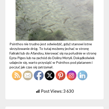
Psinthos nie trudno jest odwiedzić, gdyż stanowi istne
skrzyżowanie dróg. To tutaj możemy jechać w stronę
Faliraki lub do Afandou, kierować się na południe w stronę
Epta Piges lub na zachód do Doliny Motyli. Dokądkolwiek
udajecie się, warto przysiąść w Psinthos pod platanem i
poczuć jak czas się zatrzymał.
Post Views:
3 630