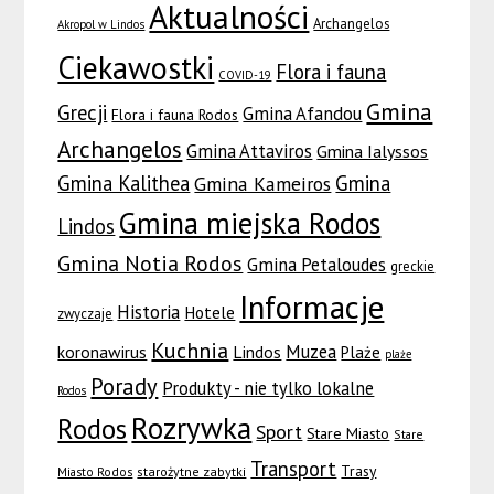
Aktualności
Archangelos
Akropol w Lindos
Ciekawostki
Flora i fauna
COVID-19
Gmina
Grecji
Gmina Afandou
Flora i fauna Rodos
Archangelos
Gmina Attaviros
Gmina Ialyssos
Gmina Kalithea
Gmina
Gmina Kameiros
Gmina miejska Rodos
Lindos
Gmina Notia Rodos
Gmina Petaloudes
greckie
Informacje
Historia
Hotele
zwyczaje
Kuchnia
Muzea
koronawirus
Lindos
Plaże
plaże
Porady
Produkty - nie tylko lokalne
Rodos
Rozrywka
Rodos
Sport
Stare Miasto
Stare
Transport
Trasy
Miasto Rodos
starożytne zabytki