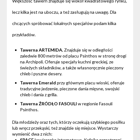
Większość tawern znajduje się wokół kwadratowego rynku,
lecz kilka jest na uboczu, a też zasługują na uwagę. Dla
chcących spróbować lokalnych specjałów podam kilka
przykładów.
Tawerna ARTEMIDA.
Znajduje się w odległości
zaledwie 800 metrów od placu Psinthos w stronę drogi
na Archipoli. Oferuje specjały kuchni greckiej, ze
świeżych składników, a także własnoręcznie pieczony
chleb i pyszne desery.
Tawerna Emerald
przy głównym placu wioski, oferuje
tradycyjne jedzenie, pieczone dania mięsne, swojski
chleb i dania z grilla.
Tawerna ŹRÓDŁO FASOULI
w regionie Fasouli
Psinthos.
Dla młodzieży oraz tych, którzy oczekują szybkiego posiłku
lub wręcz przekąski, też znajdzie się miejsce. Wystarczy
wymienić dwa z nich:
SPACE
kawiarenka internetowa. Kafejka przestrzeni