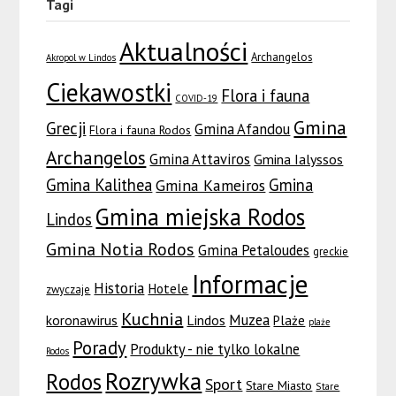
Tagi
Aktualności
Archangelos
Akropol w Lindos
Ciekawostki
Flora i fauna
COVID-19
Gmina
Grecji
Gmina Afandou
Flora i fauna Rodos
Archangelos
Gmina Attaviros
Gmina Ialyssos
Gmina Kalithea
Gmina
Gmina Kameiros
Gmina miejska Rodos
Lindos
Gmina Notia Rodos
Gmina Petaloudes
greckie
Informacje
Historia
Hotele
zwyczaje
Kuchnia
Muzea
koronawirus
Lindos
Plaże
plaże
Porady
Produkty - nie tylko lokalne
Rodos
Rozrywka
Rodos
Sport
Stare Miasto
Stare