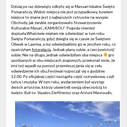
Dzisiaj po raz dziewiąty odbyło się w Massari lokalne Święto
Pomarańczy. Wybór miejsca nie jest przypadkowy, bowiem
miejsce to znane jest z najlepszych cytrusów na wyspie.
Obchody, jak zwykle zorganizowało Stowarzyszenie
Kulturalne Masari „KAMIROU”. Pogoda również
dopisała.Właściwie miałam nie odwiedzać w tym roku
Święta Pomarańczy, gdyż zbiegła się w czasie ze Świętem
Oliwek w Laerma, a my odwiedzaliśmy go w zeszłym roku, co
opatrzyłam
fotorelacją
. Jednak plany sobie, a rzeczywistość
sobie. Nie na długo, jednak odwiedziłam oba miejsca
gro
spotkanych w obu miejscach znajomych, przekonał mnie, że
inni też wpadli na pomysł przemieszczania się w celu
odwiedzenie ich obu.Festiwal rozpoczął się o godzinie
12:00. Po oficjalnej części nastąpiła część rozrywkowa, czyli
tańce i muzyka. W tym roku, wydarzeniem był występ
dwóch artystów, którzy uświetnili swoją obecnością to
święto. Byli to: Vazaios Eleftherios oraz Antoni Mavroudis.