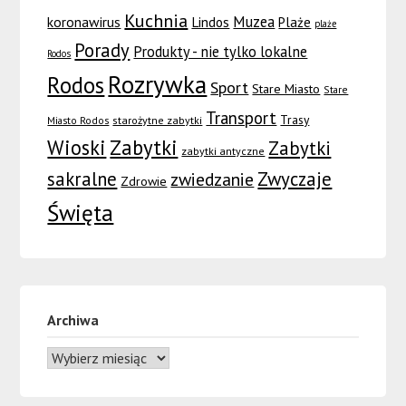
Kuchnia
Muzea
koronawirus
Lindos
Plaże
plaże
Porady
Produkty - nie tylko lokalne
Rodos
Rozrywka
Rodos
Sport
Stare Miasto
Stare
Transport
Trasy
Miasto Rodos
starożytne zabytki
Wioski
Zabytki
Zabytki
zabytki antyczne
sakralne
Zwyczaje
zwiedzanie
Zdrowie
Święta
Archiwa