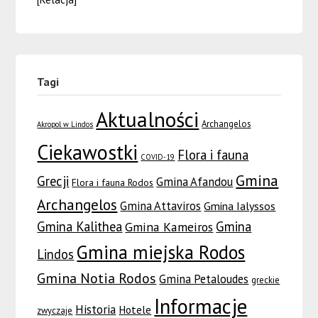
Tagi
Aktualności
Archangelos
Akropol w Lindos
Ciekawostki
Flora i fauna
COVID-19
Gmina
Grecji
Gmina Afandou
Flora i fauna Rodos
Archangelos
Gmina Attaviros
Gmina Ialyssos
Gmina Kalithea
Gmina
Gmina Kameiros
Gmina miejska Rodos
Lindos
Gmina Notia Rodos
Gmina Petaloudes
greckie
Informacje
Historia
Hotele
zwyczaje