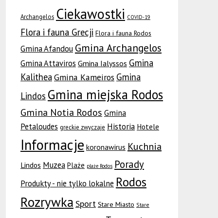
Ciekawostki
Archangelos
COVID-19
Flora i fauna Grecji
Flora i fauna Rodos
Gmina Archangelos
Gmina Afandou
Gmina
Gmina Attaviros
Gmina Ialyssos
Kalithea
Gmina
Gmina Kameiros
Gmina miejska Rodos
Lindos
Gmina Notia Rodos
Gmina
Petaloudes
Historia
Hotele
greckie zwyczaje
Informacje
Kuchnia
koronawirus
Porady
Muzea
Lindos
Plaże
plaże Rodos
Rodos
Produkty - nie tylko lokalne
Rozrywka
Sport
Stare Miasto
Stare