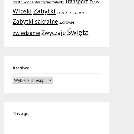
Transport
Trasy
Miasto Rodos
starożytne zabytki
Wioski
Zabytki
zabytki antyczne
Zabytki sakralne
Zdrowie
Święta
Zwyczaje
zwiedzanie
Archiwa
Trivago