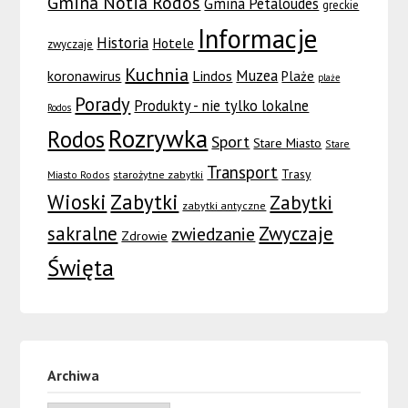
Gmina Notia Rodos
Gmina Petaloudes
greckie
Informacje
Historia
Hotele
zwyczaje
Kuchnia
Muzea
koronawirus
Lindos
Plaże
plaże
Porady
Produkty - nie tylko lokalne
Rodos
Rozrywka
Rodos
Sport
Stare Miasto
Stare
Transport
Trasy
Miasto Rodos
starożytne zabytki
Wioski
Zabytki
Zabytki
zabytki antyczne
sakralne
Zwyczaje
zwiedzanie
Zdrowie
Święta
Archiwa