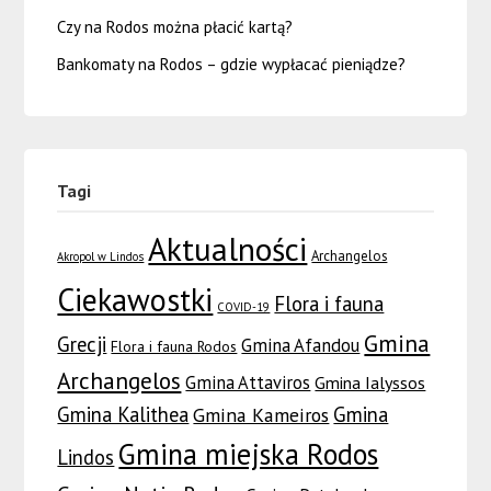
Czy na Rodos można płacić kartą?
Bankomaty na Rodos – gdzie wypłacać pieniądze?
Tagi
Aktualności
Archangelos
Akropol w Lindos
Ciekawostki
Flora i fauna
COVID-19
Gmina
Grecji
Gmina Afandou
Flora i fauna Rodos
Archangelos
Gmina Attaviros
Gmina Ialyssos
Gmina Kalithea
Gmina
Gmina Kameiros
Gmina miejska Rodos
Lindos