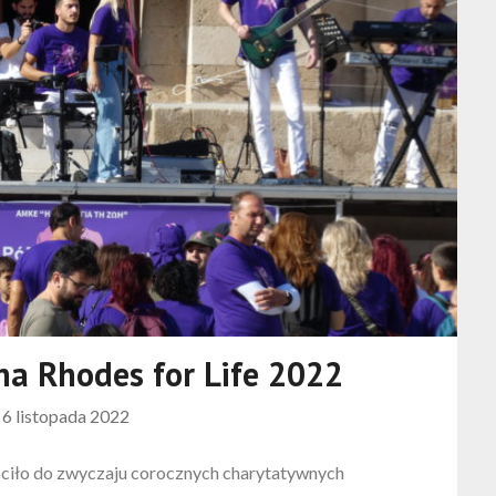
na Rhodes for Life 2022
n
6 listopada 2022
iło do zwyczaju corocznych charytatywnych