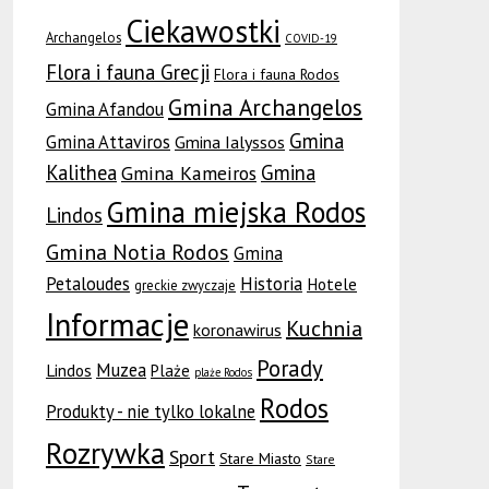
Ciekawostki
Archangelos
COVID-19
Flora i fauna Grecji
Flora i fauna Rodos
Gmina Archangelos
Gmina Afandou
Gmina
Gmina Attaviros
Gmina Ialyssos
Kalithea
Gmina
Gmina Kameiros
Gmina miejska Rodos
Lindos
Gmina Notia Rodos
Gmina
Petaloudes
Historia
Hotele
greckie zwyczaje
Informacje
Kuchnia
koronawirus
Porady
Muzea
Lindos
Plaże
plaże Rodos
Rodos
Produkty - nie tylko lokalne
Rozrywka
Sport
Stare Miasto
Stare