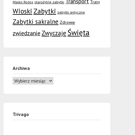
Transport
Trasy
Miasto Rodos
starożytne zabytki
Wioski
Zabytki
zabytki antyczne
Zabytki sakralne
Zdrowie
Święta
Zwyczaje
zwiedzanie
Archiwa
Trivago