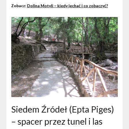
Zobacz:
Dolina Motyli – kiedy jechać i co zobaczyć?
Siedem Źródeł (Epta Piges)
– spacer przez tunel i las