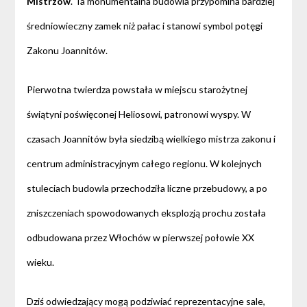
Mistrzów
. Ta monumentalna budowla przypomina bardziej
średniowieczny zamek niż pałac i stanowi symbol potęgi
Zakonu Joannitów.
Pierwotna twierdza powstała w miejscu starożytnej
świątyni poświęconej Heliosowi, patronowi wyspy. W
czasach Joannitów była siedzibą wielkiego mistrza zakonu i
centrum administracyjnym całego regionu. W kolejnych
stuleciach budowla przechodziła liczne przebudowy, a po
zniszczeniach spowodowanych eksplozją prochu została
odbudowana przez Włochów w pierwszej połowie XX
wieku.
Dziś odwiedzający mogą podziwiać reprezentacyjne sale,