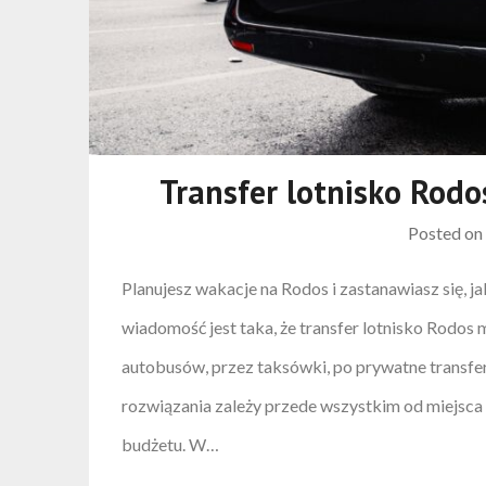
Transfer lotnisko Rodo
Posted o
Planujesz wakacje na Rodos i zastanawiasz się, ja
wiadomość jest taka, że transfer lotnisko Rodos
autobusów, przez taksówki, po prywatne transf
rozwiązania zależy przede wszystkim od miejsca
budżetu. W…