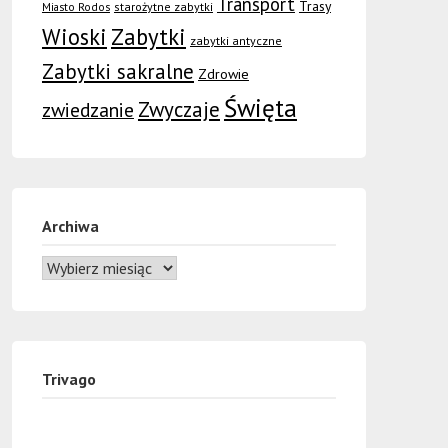
Transport
Trasy
Miasto Rodos
starożytne zabytki
Wioski
Zabytki
zabytki antyczne
Zabytki sakralne
Zdrowie
Święta
Zwyczaje
zwiedzanie
Archiwa
Trivago