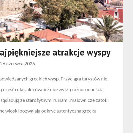
ajpiękniejsze atrakcje wyspy
n
26 czerwca 2026
j odwiedzanych greckich wysp. Przyciąga turystów nie
 część roku, ale również niezwykłą różnorodnością
a sąsiadują ze starożytnymi ruinami, malownicze zatoki
ojne wioski pozwalają odkryć autentyczną grecką