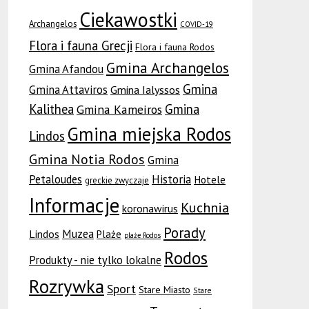
Ciekawostki
Archangelos
COVID-19
Flora i fauna Grecji
Flora i fauna Rodos
Gmina Archangelos
Gmina Afandou
Gmina
Gmina Attaviros
Gmina Ialyssos
Kalithea
Gmina
Gmina Kameiros
Gmina miejska Rodos
Lindos
Gmina Notia Rodos
Gmina
Petaloudes
Historia
Hotele
greckie zwyczaje
Informacje
Kuchnia
koronawirus
Porady
Muzea
Lindos
Plaże
plaże Rodos
Rodos
Produkty - nie tylko lokalne
Rozrywka
Sport
Stare Miasto
Stare