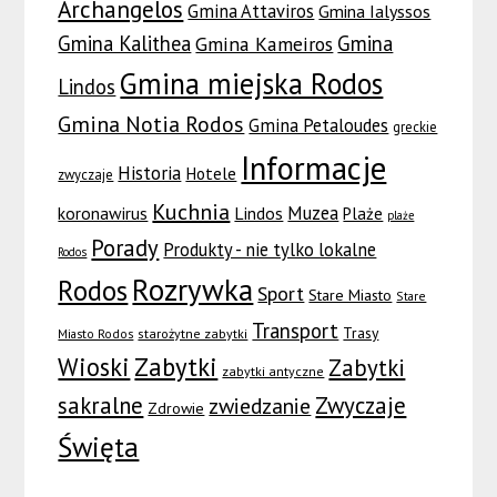
Archangelos
Gmina Attaviros
Gmina Ialyssos
Gmina Kalithea
Gmina
Gmina Kameiros
Gmina miejska Rodos
Lindos
Gmina Notia Rodos
Gmina Petaloudes
greckie
Informacje
Historia
Hotele
zwyczaje
Kuchnia
Muzea
koronawirus
Lindos
Plaże
plaże
Porady
Produkty - nie tylko lokalne
Rodos
Rozrywka
Rodos
Sport
Stare Miasto
Stare
Transport
Trasy
Miasto Rodos
starożytne zabytki
Wioski
Zabytki
Zabytki
zabytki antyczne
sakralne
Zwyczaje
zwiedzanie
Zdrowie
Święta