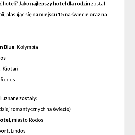
ć hoteli? Jako
najlepszy hotel dla rodzin
został
i, plasując się
na miejscu 15 na świecie oraz na
an Blue
, Kolymbia
dos
a
, Kiotari
o Rodos
i
uznane zostały:
dziej romantycznych na świecie)
Hotel
, miasto Rodos
sort
, Lindos