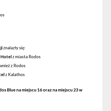
dos
ji
znalazły się:
e Hotel
z miasta Rodos
ównież z Rodos
tel
z Kalathos
dos Blue na miejscu 16 oraz na miejscu 23 w