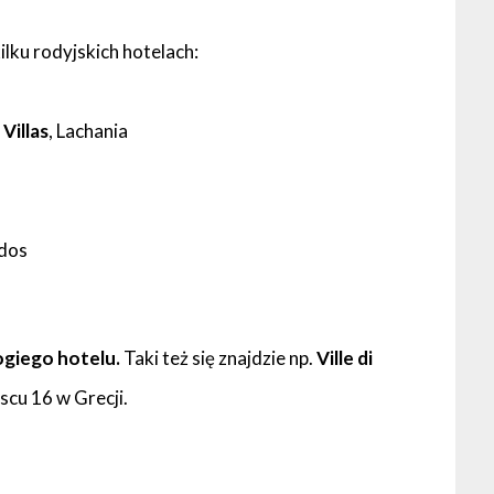
ilku rodyjskich hotelach:
Villas
, Lachania
ndos
ogiego hotelu.
Taki też się znajdzie np.
Ville di
jscu 16 w Grecji.