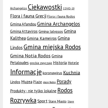
Ciekawostki
Archangelos
COVID-19
Flora i fauna Grecji
Flora i fauna Rodos
Gmina Archangelos
Gmina Afandou
Gmina
Gmina Attaviros
Gmina Ialyssos
Kalithea
Gmina
Gmina Kameiros
Gmina miejska Rodos
Lindos
Gmina Notia Rodos
Gmina
Petaloudes
Historia
Hotele
greckie zwyczaje
Informacje
Kuchnia
koronawirus
Porady
Muzea
Lindos
Plaże
plaże Rodos
Rodos
Produkty - nie tylko lokalne
Rozrywka
Sport
Stare Miasto
Stare