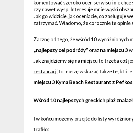
komentować szeroko ocen serwisu i nie chcę 
czy nawet wysp. Interesuje mnie wąski obszar
Jak go widzicie, jak oceniacie, co zasługuje 
zatrzymać. Wiadomo, że corocznie te opinie s
Zacznę od tego, że wśród 10 wyróżnionych m
„najlepszy cel podróży”
oraz
na miejscu 3
w 
Jak znajdziemy się na miejscu to trzeba coś j
restauracji
to muszę wskazać także te, które 
miejscu 3 Kyma Beach Restaurant z Pefkos
Wśród 10 najlepszych greckich plaż znalazła
I w końcu możemy przejść do listy wyróżnion
trafiło: