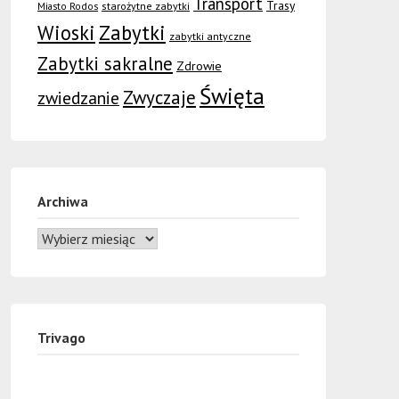
Transport
Trasy
Miasto Rodos
starożytne zabytki
Wioski
Zabytki
zabytki antyczne
Zabytki sakralne
Zdrowie
Święta
Zwyczaje
zwiedzanie
Archiwa
Trivago