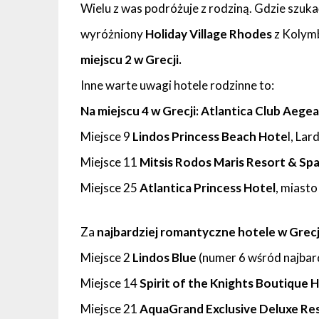
Wielu z was podróżuje z rodziną. Gdzie szuka
wyróżniony
Holiday Village Rhodes
z Kolymbi
miejscu 2 w Grecji.
Inne warte uwagi hotele rodzinne to:
Na miejscu 4 w Grecji: Atlantica Club Aege
Miejsce 9
Lindos Princess Beach Hote
l, Lar
Miejsce 11
Mitsis Rodos Maris Resort & Sp
Miejsce 25
Atlantica Princess Hotel
, miast
Za
najbardziej romantyczne hotele w Grecj
Miejsce 2
Lindos Blue
(numer 6 wśród najbar
Miejsce 14
Spirit of the Knights Boutique 
Miejsce 21
AquaGrand Exclusive Deluxe Re