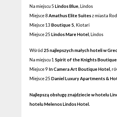
Na miejscu 5
Lindos Blue
, Lindos
Miejsce 8
Amathus Elite Suites
z miasta Ro
Miejsce 13
Boutique 5
, Kiotari
Miejsce 25
Lindos Mare Hotel
, Lindos
Wśród
25 najlepszych małych hoteli w Grec
Na miejscu 1
Spirit of the Knights Boutiqu
Miejsce 9
In Camera Art Boutique Hotel
, r
Miejsce 25
Daniel Luxury Apartments & Ho
Najlepszą obsługę znajdziecie w hotelu Lin
hotelu Melenos Lindos Hotel.