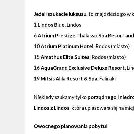
Jeżeli szukacie luksusu,
to znajdziecie go w k
1
Lindos Blue,
Lindos
6
Atrium Prestige Thalasso Spa Resort and 
10
Atrium Platinum Hotel
, Rodos (miasto)
15
Amathus Elite Suites
, Rodos (miasto)
16
AquaGrand Exclusive Deluxe Resort
, Li
19
Mitsis Alila Resort & Spa
, Faliraki
Niekiedy szukamy tylko
porządnego i niedr
Lindos z Lindos
, która uplasowała się na mie
Owocnego planowania pobytu!