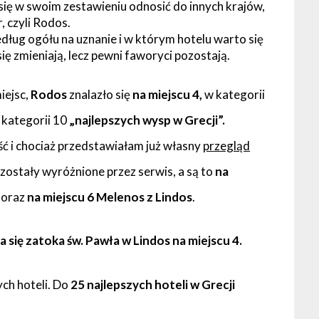
się w swoim zestawieniu odnosić do innych krajów,
, czyli Rodos.
według ogółu na uznanie i w którym hotelu warto się
ię zmieniają, lecz pewni faworyci pozostają.
iejsc,
Rodos
znalazło się
na miejscu 4,
w kategorii
kategorii 10
„najlepszych wysp w Grecji”.
eść i chociaż przedstawiałam już własny
przegląd
zostały wyróżnione przez serwis, a są to
na
oraz
na miejscu 6 Melenos z Lindos
.
 się zatoka św. Pawła w Lindos na miejscu 4.
ych hoteli. Do
25 najlepszych hoteli w Grecji