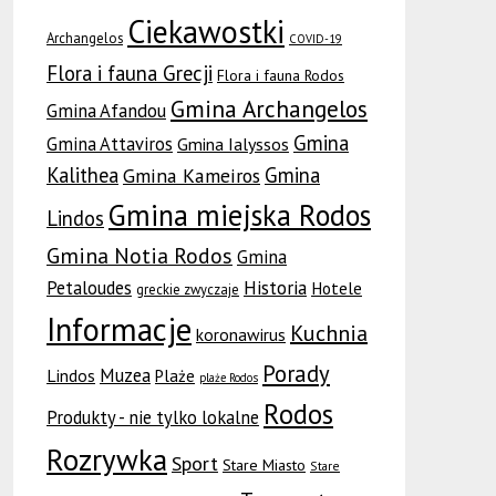
Ciekawostki
Archangelos
COVID-19
Flora i fauna Grecji
Flora i fauna Rodos
Gmina Archangelos
Gmina Afandou
Gmina
Gmina Attaviros
Gmina Ialyssos
Kalithea
Gmina
Gmina Kameiros
Gmina miejska Rodos
Lindos
Gmina Notia Rodos
Gmina
Petaloudes
Historia
Hotele
greckie zwyczaje
Informacje
Kuchnia
koronawirus
Porady
Muzea
Lindos
Plaże
plaże Rodos
Rodos
Produkty - nie tylko lokalne
Rozrywka
Sport
Stare Miasto
Stare