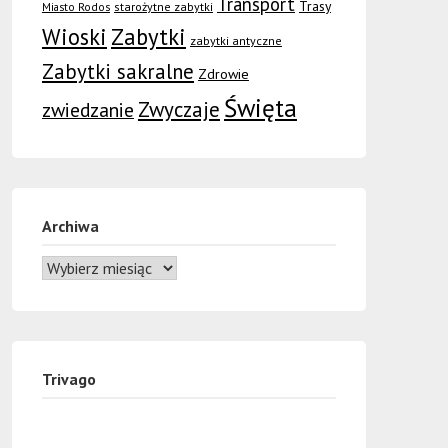
Transport
Trasy
Miasto Rodos
starożytne zabytki
Wioski
Zabytki
zabytki antyczne
Zabytki sakralne
Zdrowie
Święta
Zwyczaje
zwiedzanie
Archiwa
Trivago