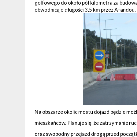
golfowego do około pół kilometra za budo
obwodnicą o długości 3,5 km przez Afandou, 
Na obszarze okolic mostu dojazd będzie możl
mieszkańców. Planuje się, że zatrzymanie ru
oraz swobodny przejazd drogą przed począt