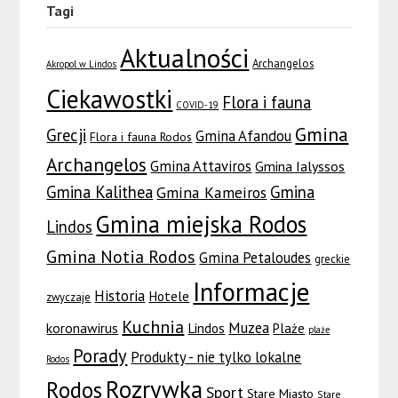
Tagi
Aktualności
Archangelos
Akropol w Lindos
Ciekawostki
Flora i fauna
COVID-19
Gmina
Grecji
Gmina Afandou
Flora i fauna Rodos
Archangelos
Gmina Attaviros
Gmina Ialyssos
Gmina Kalithea
Gmina
Gmina Kameiros
Gmina miejska Rodos
Lindos
Gmina Notia Rodos
Gmina Petaloudes
greckie
Informacje
Historia
Hotele
zwyczaje
Kuchnia
Muzea
koronawirus
Lindos
Plaże
plaże
Porady
Produkty - nie tylko lokalne
Rodos
Rozrywka
Rodos
Sport
Stare Miasto
Stare