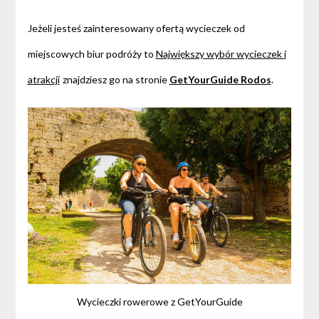
Jeżeli jesteś zainteresowany ofertą wycieczek od
miejscowych biur podróży to
Największy wybór wycieczek i
atrakcji
znajdziesz go na stronie
GetYourGuide Rodos
.
Wycieczki rowerowe z GetYourGuide