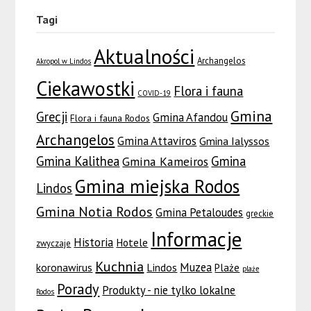
Tagi
Aktualności
Archangelos
Akropol w Lindos
Ciekawostki
Flora i fauna
COVID-19
Gmina
Grecji
Gmina Afandou
Flora i fauna Rodos
Archangelos
Gmina Attaviros
Gmina Ialyssos
Gmina Kalithea
Gmina
Gmina Kameiros
Gmina miejska Rodos
Lindos
Gmina Notia Rodos
Gmina Petaloudes
greckie
Informacje
Historia
Hotele
zwyczaje
Kuchnia
Muzea
koronawirus
Lindos
Plaże
plaże
Porady
Produkty - nie tylko lokalne
Rodos