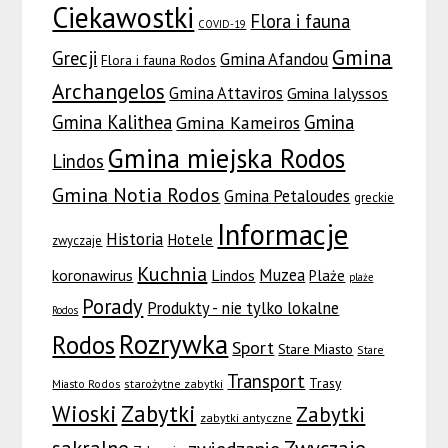
Ciekawostki
Flora i fauna
COVID-19
Gmina
Grecji
Gmina Afandou
Flora i fauna Rodos
Archangelos
Gmina Attaviros
Gmina Ialyssos
Gmina Kalithea
Gmina
Gmina Kameiros
Gmina miejska Rodos
Lindos
Gmina Notia Rodos
Gmina Petaloudes
greckie
Informacje
Historia
Hotele
zwyczaje
Kuchnia
Muzea
koronawirus
Lindos
Plaże
plaże
Porady
Produkty - nie tylko lokalne
Rodos
Rozrywka
Rodos
Sport
Stare Miasto
Stare
Transport
Trasy
Miasto Rodos
starożytne zabytki
Wioski
Zabytki
Zabytki
zabytki antyczne